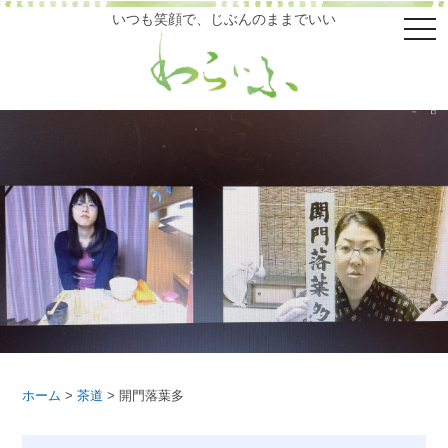
いつも笑顔で、じぶんのままでいい
メ
ニ
ュ
ー
ホーム
>
茶道
>
開門落葉多